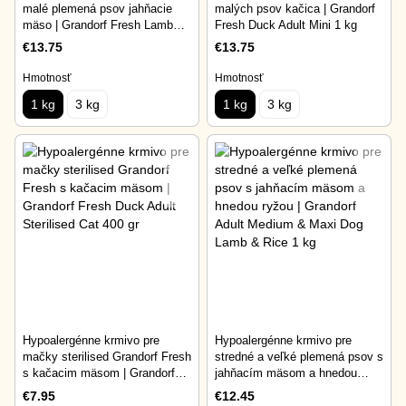
malé plemená psov jahňacie
malých psov kačica | Grandorf
mäso | Grandorf Fresh Lamb
Fresh Duck Adult Mini 1 kg
Adult Mini 1 kg
€13.75
€13.75
Hmotnosť
Hmotnosť
1 kg
3 kg
1 kg
3 kg
Hypoalergénne krmivo pre
Hypoalergénne krmivo pre
mačky sterilised Grandorf Fresh
stredné a veľké plemená psov s
s kačacim mäsom | Grandorf
jahňacím mäsom a hnedou
Fresh Duck Adult Sterilised Cat
ryžou | Grandorf Adult Medium
€7.95
€12.45
400 gr
& Maxi Dog Lamb & Rice 1 kg