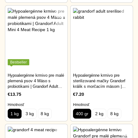
Bestseller
Hypoalergénne krmivo pre malé
Hypoalergénne krmivo pre
plemená psov 4 Mäso s
sterilizované mačky Grandorf
probiotikami | Grandorf Adult
králik s morčacím mäsom |
Mini 4 Meat Recipe 1 kg
Grandorf Rabbit & Turkey Adult
€13.75
€7.20
Sterilised Cat 400 gr
Hmotnosť
Hmotnosť
1 kg
3 kg
8 kg
400 gr
2 kg
8 kg