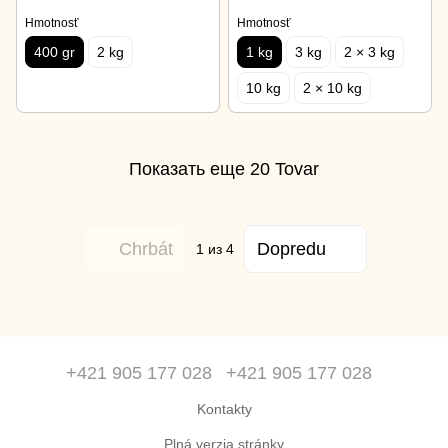
Hmotnosť
Hmotnosť
400 gr
2 kg
1 kg
3 kg
2 × 3 kg
10 kg
2 × 10 kg
Показать еще 20 Tovar
Chrbát
Dopredu
1
из 4
+421 905 177 028
+421 905 177 028
Kontakty
Plná verzia stránky