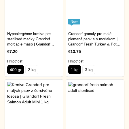
New
Hypoalergénne krmivo pre
Grandorf granuly pre malé
sterilised mačky Grandorf
plemená psov s s moriakom |
morčacie mäso | Grandorf
Grandorf Fresh Turkey & Potato
Turkey Adult Sterilised Cat 400
Adult Mini 1 kg
€7.20
€13.75
gr
Hmotnosť
Hmotnosť
400 gr
2 kg
1 kg
3 kg