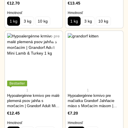
Lamb & Turkey 1 kg
€12.70
€13.45
Hmotnosť
Hmotnosť
1 kg
3 kg
10 kg
1 kg
3 kg
10 kg
Bestseller
1
1
Hypoalergénne krmivo pre malé
Hypoalergénne krmivo pre
plemená psov jahňa s
mačiatka Grandorf Jahňacie
morčacím | Grandorf Adult Mini
mäso s Morčacím mäsom |
Lamb & Turkey 1 kg
Grandorf Lamb & Turkey Kitten
€12.45
€7.20
400 gr
Hmotnosť
Hmotnosť