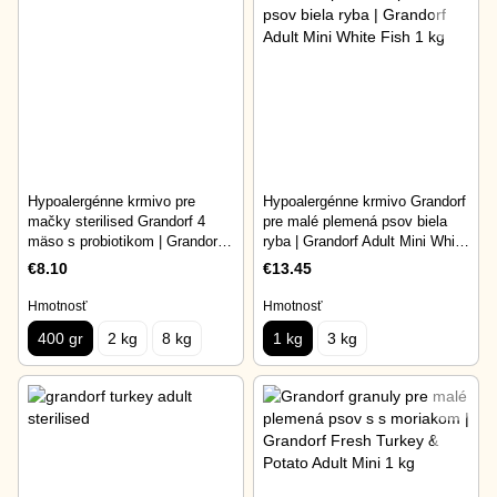
Hypoalergénne krmivo pre
Hypoalergénne krmivo Grandorf
mačky sterilised Grandorf 4
pre malé plemená psov bielа
mäso s probiotikom | Grandorf 4
rybа | Grandorf Adult Mini White
Meat Recipe Adult Sterilised
Fish 1 kg
€8.10
€13.45
400 gr
Hmotnosť
Hmotnosť
400 gr
2 kg
8 kg
1 kg
3 kg