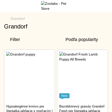
Grandorf
Grandorf
Filter
Podľa popularity
New
Hypoalergénne krmivo pre
Bezobilninový granuly Grandorf
šteniatka jahňacie s morčacím |
Fresh pre šteniatka jahňacie