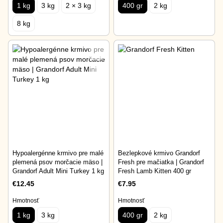
1 kg
3 kg
2 × 3 kg
400 gr
2 kg
8 kg
Hypoalergénne krmivo pre malé
Bezlepkové krmivo Grandorf
plemená psov morčacie mäso |
Fresh pre mačiatka | Grandorf
Grandorf Adult Mini Turkey 1 kg
Fresh Lamb Kitten 400 gr
€12.45
€7.95
Hmotnosť
Hmotnosť
1 kg
3 kg
400 gr
2 kg