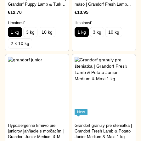
Grandorf Puppy Lamb & Turkey
mäso | Grandorf Fresh Lamb
1 kg
Puppy All Breeds 1 kg
€12.70
€13.95
Hmotnosť
Hmotnosť
1 kg
3 kg
10 kg
1 kg
3 kg
10 kg
2 × 10 kg
New
Hypoalergénne krmivo pre
Grandorf granuly pre šteniatka |
juniorov jahňacie s morčacím |
Grandorf Fresh Lamb & Potato
Grandorf Junior Medium & Maxi
Junior Medium & Maxi 1 kg