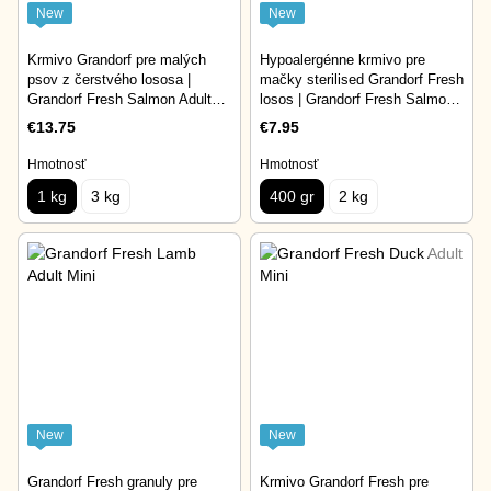
New
New
Krmivo Grandorf pre malých
Hypoalergénne krmivo pre
psov z čerstvého lososa |
mačky sterilised Grandorf Fresh
Grandorf Fresh Salmon Adult
losos | Grandorf Fresh Salmon
Mini 1 kg
Adult Sterilised 400 gr
€13.75
€7.95
Hmotnosť
Hmotnosť
1 kg
3 kg
400 gr
2 kg
New
New
Grandorf Fresh granuly pre
Krmivo Grandorf Fresh pre