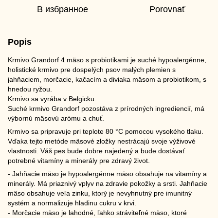
В избранное
Porovnať
Popis
Krmivo Grandorf 4 mäso s probiotikami je suché hypoalergénne,
holistické krmivo pre dospelých psov malých plemien s
jahňaciem, morčacie, kačacím a diviaka mäsom a probiotikom, s
hnedou ryžou.
Krmivo sa vyrába v Belgicku.
Suché krmivo Grandorf pozostáva z prírodných ingrediencií, má
výbornú mäsovú arómu a chuť.
Krmivo sa pripravuje pri teplote 80 °C pomocou vysokého tlaku.
Vďaka tejto metóde mäsové zložky nestrácajú svoje výživové
vlastnosti. Váš pes bude dobre najedený a bude dostávať
potrebné vitamíny a minerály pre zdravý život.
- Jahňacie mäso je hypoalergénne mäso obsahuje na vitamíny a
minerály. Má priaznivý vplyv na zdravie pokožky a srsti. Jahňacie
mäso obsahuje veľa zinku, ktorý je nevyhnutný pre imunitný
systém a normalizuje hladinu cukru v krvi.
- Morčacie mäso je lahodné, ľahko stráviteľné mäso, ktoré