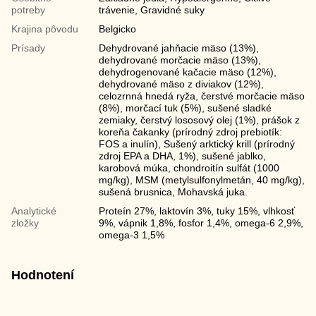
potreby
trávenie, Gravidné suky
Krajina pôvodu
Belgicko
Prísady
Dehydrované jahňacie mäso (13%),
dehydrované morčacie mäso (13%),
dehydrogenované kačacie mäso (12%),
dehydrované mäso z diviakov (12%),
celozrnná hnedá ryža, čerstvé morčacie mäso
(8%), morčací tuk (5%), sušené sladké
zemiaky, čerstvý lososový olej (1%), prášok z
koreňa čakanky (prírodný zdroj prebiotík:
FOS a inulín), Sušený arktický krill (prírodný
zdroj EPA a DHA, 1%), sušené jablko,
karobová múka, chondroitín sulfát (1000
mg/kg), MSM (metylsulfonylmetán, 40 mg/kg),
sušená brusnica, Mohavská juka.
Analytické
Proteín 27%, laktovín 3%, tuky 15%, vlhkosť
zložky
9%, vápnik 1,8%, fosfor 1,4%, omega-6 2,9%,
omega-3 1,5%
Hodnotení