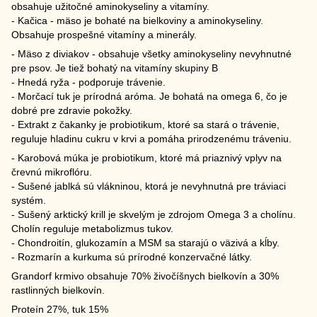
obsahuje užitočné aminokyseliny a vitamíny.
- Kačica - mäso je bohaté na bielkoviny a aminokyseliny.
Obsahuje prospešné vitamíny a minerály.
- Mäso z diviakov - оbsahuje všetky aminokyseliny nevyhnutné
pre psov. Je tiež bohatý na vitamíny skupiny B
- Hnedá ryža - podporuje trávenie.
- Morčací tuk je prírodná aróma. Je bohatá na omega 6, čo je
dobré pre zdravie pokožky.
- Extrakt z čakanky je probiotikum, ktoré sa stará o trávenie,
reguluje hladinu cukru v krvi a pomáha prirodzenému tráveniu.
- Karobová múka je probiotikum, ktoré má priaznivý vplyv na
črevnú mikroflóru.
- Sušené jablká sú vlákninou, ktorá je nevyhnutná pre tráviaci
systém.
- Sušený arktický krill je skvelým je zdrojom Omega 3 a cholínu.
Cholín reguluje metabolizmus tukov.
- Chondroitín, glukozamín a MSM sa starajú o väzivá a kĺby.
- Rozmarín a kurkuma sú prírodné konzervačné látky.
Grandorf krmivo obsahuje 70% živočíšnych bielkovín a 30%
rastlinných bielkovín.
Proteín 27%, tuk 15%