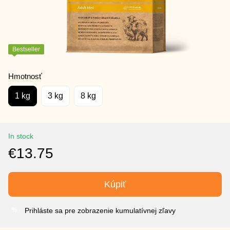
Bestseller
Hmotnosť
1 kg
3 kg
8 kg
In stock
€13.75
Kúpiť
Prihláste sa pre zobrazenie kumulatívnej zľavy
%