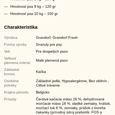
Hmotnosť psa 9 kg – 120 gr
Hmotnosť psa 10 kg – 150 gr
Charakteristika
Výrobca
Grandorf, Grandorf Fresh
Forma výroby
Granuly pre psy
Vek
Pre dospelých psov
Veľkosť
Malé plemená psov
plemena zvierat
Základné
Kačka
krmivo
Osobitné
Základné jedlá, Hypoalergénne, Bez obilnín ,
potreby
Citlivé trávenie
Krajina pôvodu
Belgicko
Prísady
Čerstvé kačacie mäso 26 %, dehydrované
morčacie mäso 18 %, sladké zemiaky, hrášok,
morčací tuk 6 %, zemiaky, prášok z koreňa
čakanky (prírodný zdroj prebiotík: FOS a