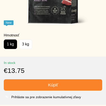
New
Hmotnosť
1 kg
3 kg
In stock
€13.75
Kúpiť
Prihláste sa pre zobrazenie kumulatívnej zľavy
%