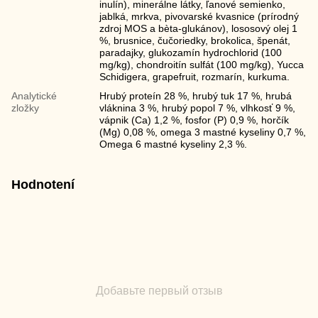
inulín), minerálne látky, ľanové semienko,
jablká, mrkva, pivovarské kvasnice (prírodný
zdroj MOS a bèta-glukánov), lososový olej 1
%, brusnice, čučoriedky, brokolica, špenát,
paradajky, glukozamín hydrochlorid (100
mg/kg), chondroitín sulfát (100 mg/kg), Yucca
Schidigera, grapefruit, rozmarín, kurkuma.
Analytické
Hrubý proteín 28 %, hrubý tuk 17 %, hrubá
zložky
vláknina 3 %, hrubý popol 7 %, vlhkosť 9 %,
vápnik (Ca) 1,2 %, fosfor (P) 0,9 %, horčík
(Mg) 0,08 %, omega 3 mastné kyseliny 0,7 %,
Omega 6 mastné kyseliny 2,3 %.
Hodnotení
Добавьте первый отзыв