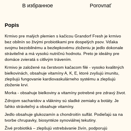
В избранное
Porovnať
Popis
Krmivo pre malých plemien s kačicou Grandorf Fresh je krmivo
bez obilnín so živými probiotikami pre dospelých psov. Vďaka
svojmu bezobilnému a bezlepkovému zloženiu je jedlo dokonale
stráviteľné a má vysokú nutričnú hodnotu. Preto je ideálny pre
domáce zvieratá s citlivým trávením.
Krmivo je založené na čerstvom kačacom filé - vysoko kvalitných
bielkovinách, obsahuje vitamíny A, K, E, ktoré zvyšujú imunitu,
zlepšujú fungovanie kardiovaskulárneho systému a zlepšujú
zloženie krvi.
Morka - obsahuje bielkoviny a vitamíny potrebné pre zdravý život.
Zdrojom sacharidov a vlákniny sú sladké zemiaky a botáty. Je
ľahko stráviteľný a obsahuje vitamíny.
Jedlo obsahuje glukozamín a chondroitín sulfát. Podieľajú sa na
tvorbe chrupavky, biosyntéze synoviálnej tekutiny.
Živé probiotiká – zlepšujú vstrebávanie živín, podporujú