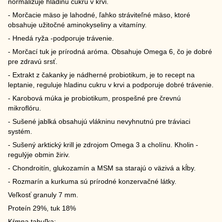
normalizuje hladinu cukru v krvi.
- Morčacie mäso je lahodné, ľahko stráviteľné mäso, ktoré
obsahuje užitočné aminokyseliny a vitamíny.
- Hnedá ryža -podporuje trávenie.
- Morčací tuk je prírodná aróma. Obsahuje Omega 6, čo je dobré
pre zdravú srsť.
- Extrakt z čakanky je nádherné probiotikum, je to recept na
leptanie, reguluje hladinu cukru v krvi a podporuje dobré trávenie.
- Karobová múka je probiotikum, prospešné pre črevnú
mikroflóru.
- Sušené jablká obsahujú vlákninu nevyhnutnú pre tráviaci
systém.
- Sušený arktický krill je zdrojom Omega 3 a cholínu. Kholin -
regulýje obmin žiriv.
- Chondroitín, glukozamín a MSM sa starajú o väzivá a kĺby.
- Rozmarín a kurkuma sú prírodné konzervačné látky.
Veľkosť granuly 7 mm.
Proteín 29%, tuk 18%
Kŕmna tabuľka: