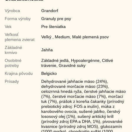
Výrobca
Grandorf
Forma výroby
Granuly pre psy
Vek
Pre šteniatka
Veľkosť
Veľký , Medium, Malé plemená psov
plemena zvierat
Základné
Jahňa
krmivo
Osobitné
Základné jedlá, Hypoalergénne, Citlivé
potreby
trávenie, Gravidné suky
Krajina pôvodu
Belgicko
Prísady
Dehydrované jahňacie mäso (24%),
dehydrované morčacie mäso (23%),
celozrnná hnedá ryža, čerstvé jahňacie mäso
(7%), čerstvé morčacie mäso (7%), morčací
tuk (7%), prášok z koreňa čakanky (prírodný
prebiotický zdroj: FOS a inulín), múka z
karobového ovocia, sušené jablko, čerstvý
lososový olej (1%), sušený arktický krill
(prírodný zdroj EPA a DHA, 1%), pivovarské
kvasnice (prírodný zdroj MOS), glukozamín
(1000 mg/kg), chondroitín sulfát (1000