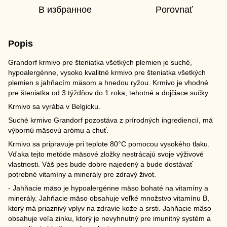
В избранное
Porovnať
Popis
Grandorf krmivo pre šteniatka všetkých plemien je suché,
hypoalergénne, vysoko kvalitné krmivo pre šteniatka všetkých
plemien s jahňacím mäsom a hnedou ryžou. Krmivo je vhodné
pre šteniatka od 3 týždňov do 1 roka, tehotné a dojčiace sučky.
Krmivo sa vyrába v Belgicku.
Suché krmivo Grandorf pozostáva z prírodných ingrediencií, má
výbornú mäsovú arómu a chuť.
Krmivo sa pripravuje pri teplote 80°C pomocou vysokého tlaku.
Vďaka tejto metóde mäsové zložky nestrácajú svoje výživové
vlastnosti. Váš pes bude dobre najedený a bude dostávať
potrebné vitamíny a minerály pre zdravý život.
- Jahňacie mäso je hypoalergénne mäso bohaté na vitamíny a
minerály. Jahňacie mäso obsahuje veľké množstvo vitamínu B,
ktorý má priaznivý vplyv na zdravie kože a srsti. Jahňacie mäso
obsahuje veľa zinku, ktorý je nevyhnutný pre imunitný systém a