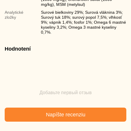
mg/kg), MSM (metylsul)
Analytické
Surové bielkoviny 29%; Surová vláknina 3%;
zložky
Surový tuk 18%; surový popol 7,5%; vlhkosť
9%; vápnik 1,4%; fosfor 1%; Omega 6 mastné
kyseliny 3,2%; Omega 3 mastné kyseliny
0,7%.
Hodnotení
Добавьте первый отзыв
Napíšte recenziu