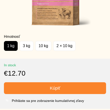
Hmotnosť
1 kg
3 kg
10 kg
2 × 10 kg
In stock
€12.70
Kúpiť
Prihláste sa pre zobrazenie kumulatívnej zľavy
%