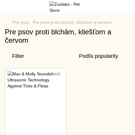
Pre psov
Pre psov proti blchám, kliešťom a červom
Pre psov proti blchám, kliešťom a
červom
Filter
Podľa popularity