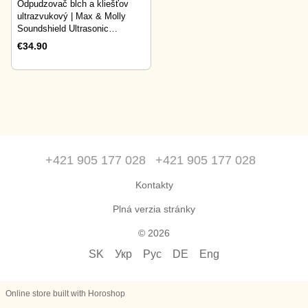
Odpudzovač blch a kliešťov
ultrazvukový | Max & Molly
Soundshield Ultrasonic
Technology Against Ticks &
€34.90
Fleas oranžový
+421 905 177 028
+421 905 177 028
Kontakty
Plná verzia stránky
© 2026
SK
Укр
Рус
DE
Eng
Online store built with Horoshop