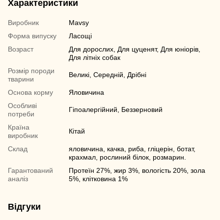
Характеристики
Виробник
Mavsy
Форма випуску
Ласощі
Возраст
Для дорослих, Для цуценят, Для юніорів,
Для літніх собак
Розмір породи
Великі, Середній, Дрібні
тварини
Основа корму
Яловичина
Особливі
Гіпоалергійний, Беззерновий
потреби
Країна
Кітай
виробник
Склад
яловичина, качка, риба, гліцерін, ботат,
крахмал, рослиний білок, розмарин.
Гарантований
Протеїн 27%, жир 3%, вологість 20%, зола
аналіз
5%, клітковина 1%
Відгуки