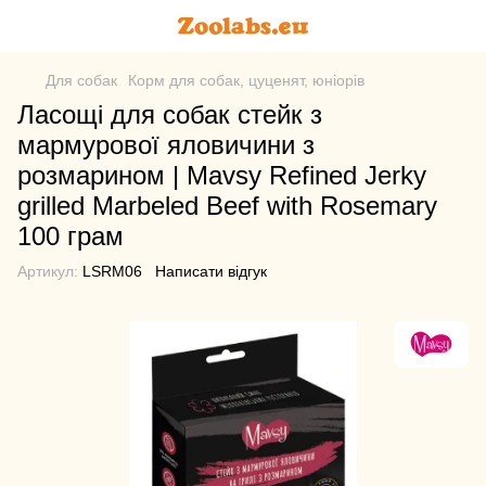
Для собак
Корм для собак, цуценят, юніорів
Ласощі для собак стейк з
мармурової яловичини з
розмарином | Mavsy Refined Jerky
grilled Marbeled Beef with Rosemary
100 грам
Артикул:
LSRM06
Написати відгук