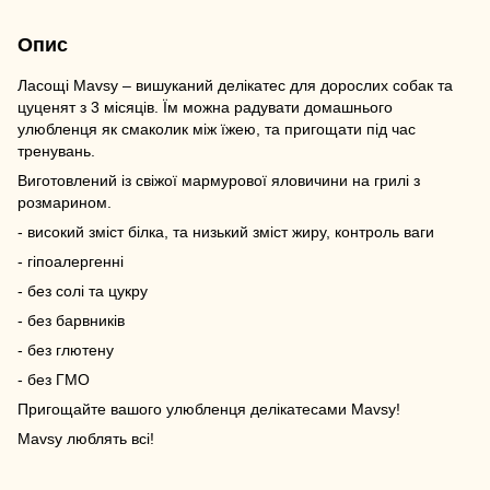
Опис
Ласощі Mavsy – вишуканий делікатес для дорослих собак та
цуценят з 3 місяців. Їм можна радувати домашнього
улюбленця як смаколик між їжею, та пригощати під час
тренувань.
Виготовлений із свіжої мармурової яловичини на грилі з
розмарином.
- високий зміст білка, та низький зміст жиру, контроль ваги
- гіпоалергенні
- без солі та цукру
- без барвників
- без глютену
- без ГМО
Пригощайте вашого улюбленця делікатесами Mavsy!
Mavsy люблять всі!