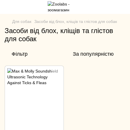
Для собак
Засоби від блох, кліщів та глістов для собак
Засоби від блох, кліщів та глістов
для собак
Фільтр
За популярністю