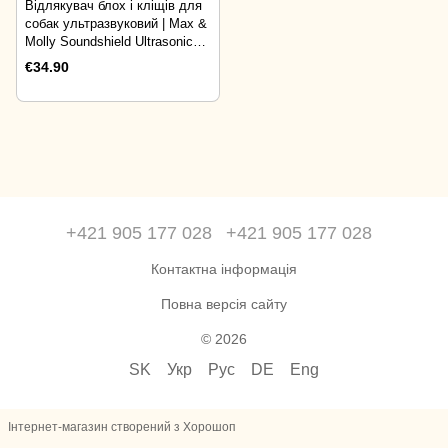
Відлякувач блох і кліщів для
собак ультразвуковий | Max &
Molly Soundshield Ultrasonic
Technology Against Ticks &
€34.90
Fleas помаранчевий
+421 905 177 028
+421 905 177 028
Контактна інформація
Повна версія сайту
© 2026
SK
Укр
Рус
DE
Eng
Інтернет-магазин створений з Хорошоп