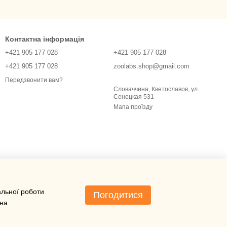
Контактна інформація
+421 905 177 028
+421 905 177 028
+421 905 177 028
zoolabs.shop@gmail.com
Передзвонити вам?
Словаччина, Кветославов, ул.
Сенецкая 531
Мапа проїзду
альної роботи
Погодитися
 на