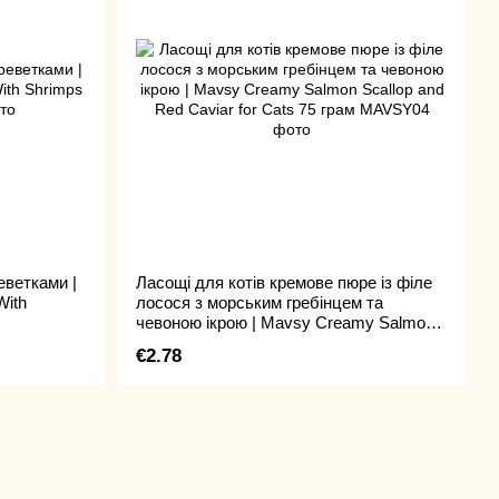
еветками |
Ласощі для котів кремове пюре із філе
With
лосося з морським гребінцем та
чевоною ікрою | Mavsy Creamy Salmon
Scallop and Red Caviar for Cats 75 грам
€2.78