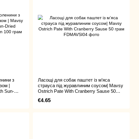
енини з
Ласощі для собак паштет із м’яса
ом |
страуса під журавлиним соусом| Mavsy
th Sun-
Ostrich Pate With Cranberry Sause 50
Pumpkin
грам
€4.65