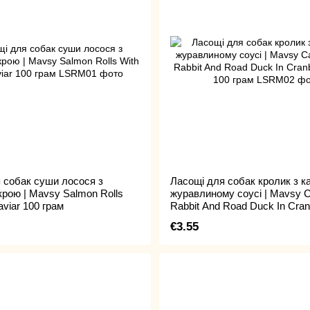
 собак суши лосося з
Ласощі для собак кролик з к
крою | Mavsy Salmon Rolls
журавлиному соусі | Mavsy C
viar 100 грам
Rabbit And Road Duck In Cran
Sauce 100 грам
€3.55