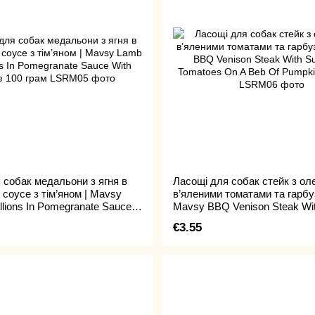
 собак медальони з ягня в
Ласощі для собак стейк з ол
 соусе з тім’яном | Mavsy
в’яленими томатами та гарбуз
lions In Pomegranate Sauce
Mavsy BBQ Venison Steak Wi
 100 грам
Dried Tomatoes On A Beb Of 
€3.55
100 грам