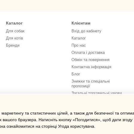
Каталог
Клієнтам
Для собак
Вхід до кабінету
Для котів
Каталог
Бренди
Про нас
Оплата і доставка
Обмін та повернення
Контактна інформація
Блог
Знижки та спеціальні
пропозиції
Загальні торговельні умови
Ми в соцмережах
 маркетингу та статистичних цілей, а також для безпечної та оптим
х вашого браузера. Натисніть кнопку «Погодитися», щоб дати згоду
жна ознайомитися на сторінці
Угода користувача
.