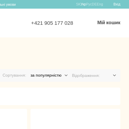
SK
Укр
Рус
DE
Eng
Вхід
льні умови
+421 905 177 028
Мій кошик
Сортування:
за популярністю
Відображення: