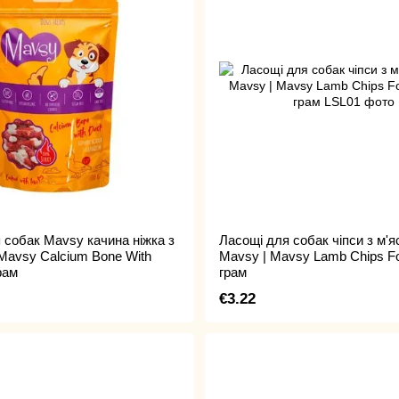
 собак Mavsy качина ніжка з
Ласощі для собак чіпси з м'я
 Mavsy Calcium Bone With
Mavsy | Mavsy Lamb Chips F
рам
грам
€3.22