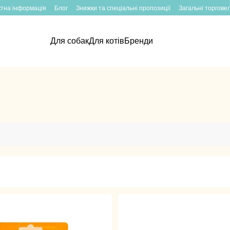
ктна інформація
Блог
Знижки та спеціальні пропозиції
Загальні торгове
Для собак
Для котів
Бренди