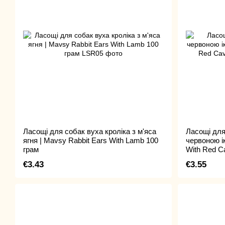
Ласощі для собак вуха кроліка з м'яса
Ласощі для
ягня | Mavsy Rabbit Ears With Lamb 100
червоною і
грам
With Red Ca
€3.43
€3.55