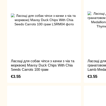
Ласощі для собак чіпси з качки з чіа та
Ласощі для
морквою| Mavsy Duck Chips With Chia
гранатовом
Seeds Carrots 100 грам
Lamb Medal
With Thyme
€3.55
€3.55