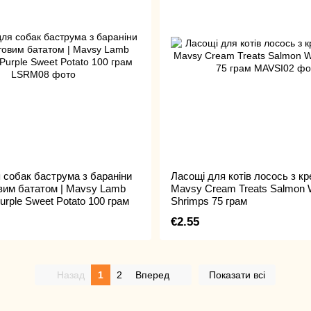
 собак баструма з бараніни
Ласощі для котів лосось з кр
вим бататом | Mavsy Lamb
Mavsy Cream Treats Salmon 
urple Sweet Potato 100 грам
Shrimps 75 грам
€2.55
Назад
1
2
Вперед
Показати всі