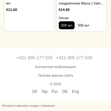
мл
хондроитином Mavsy | Salmon
Oil For Dog With Glucosamine
€11.60
€14.00
& Chondroitin Complex Mavsy
300 мл
Объем
300 мл
500 мл
+421 905 177 028
+421 905 177 028
Контактная информация
Полная версия сайта
© 2026
SK
Укр
Рус
DE
Eng
Интернет-магазин создан с Хорошоп