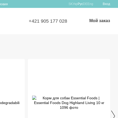
SK
Укр
Рус
DE
Eng
Вход
ловия
+421 905 177 028
Мой заказ