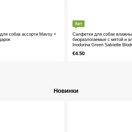
Хит
для собак ассорти Mavsy +
Салфетки для собак влажны
дарок
биоразлогаемые с мятой и ал
Inodorina Green Salviette Biode
шт
€4.50
Новинки