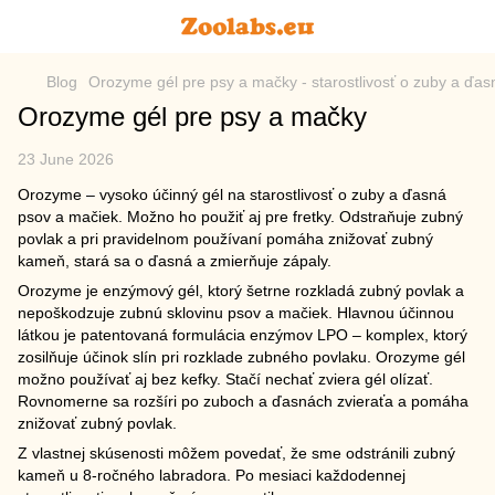
Blog
Orozyme gél pre psy a mačky - starostlivosť o zuby a ďasn
Orozyme gél pre psy a mačky
23 June 2026
Orozyme – vysoko účinný gél na starostlivosť o zuby a ďasná
psov a mačiek. Možno ho použiť aj pre fretky. Odstraňuje zubný
povlak a pri pravidelnom používaní pomáha znižovať zubný
kameň, stará sa o ďasná a zmierňuje zápaly.
Orozyme je enzýmový gél, ktorý šetrne rozkladá zubný povlak a
nepoškodzuje zubnú sklovinu psov a mačiek. Hlavnou účinnou
látkou je patentovaná formulácia enzýmov LPO – komplex, ktorý
zosilňuje účinok slín pri rozklade zubného povlaku. Orozyme gél
možno používať aj bez kefky. Stačí nechať zviera gél olízať.
Rovnomerne sa rozšíri po zuboch a ďasnách zvieraťa a pomáha
znižovať zubný povlak.
Z vlastnej skúsenosti môžem povedať, že sme odstránili zubný
kameň u 8-ročného labradora. Po mesiaci každodennej