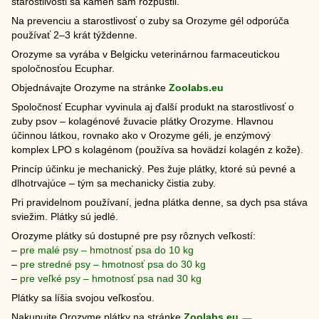
starostlivosti sa kameň sám rozpustil.
Na prevenciu a starostlivosť o zuby sa Orozyme gél odporúča
používať 2–3 krát týždenne.
Orozyme sa vyrába v Belgicku veterinárnou farmaceutickou
spoločnosťou Ecuphar.
Objednávajte Orozyme na stránke
Zoolabs.eu
Spoločnosť Ecuphar vyvinula aj ďalší produkt na starostlivosť o
zuby psov – kolagénové žuvacie plátky Orozyme. Hlavnou
účinnou látkou, rovnako ako v Orozyme géli, je enzýmový
komplex LPO s kolagénom (používa sa hovädzí kolagén z kože).
Princíp účinku je mechanický. Pes žuje plátky, ktoré sú pevné a
dlhotrvajúce – tým sa mechanicky čistia zuby.
Pri pravidelnom používaní, jedna plátka denne, sa dych psa stáva
sviežim. Plátky sú jedlé.
Orozyme plátky sú dostupné pre psy rôznych veľkostí:
–
pre malé psy – hmotnosť psa do 10 kg
–
pre stredné psy – hmotnosť psa do 30 kg
–
pre veľké psy – hmotnosť psa nad 30 kg
Plátky sa líšia svojou veľkosťou.
Nakupujte Orozyme plátky na stránke
Zoolabs.eu