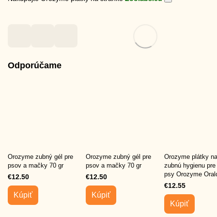
Odporúčame
Orozyme zubný gél pre
Orozyme zubný gél pre
Orozyme plátky n
psov a mačky 70 gr
psov a mačky 70 gr
zubnú hygienu pre
psy Orozyme Orald
€12.50
€12.50
Collagen Strips
€12.55
Kúpiť
Kúpiť
Kúpiť