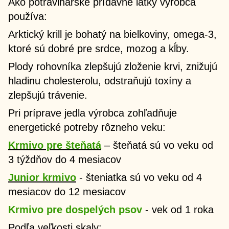
Ako potravinárske prídavné látky výrobca
používa:
Arktický krill je bohatý na bielkoviny, omega-3,
ktoré sú dobré pre srdce, mozog a kĺby.
Plody rohovníka zlepšujú zloženie krvi, znižujú
hladinu cholesterolu, odstraňujú toxíny a
zlepšujú trávenie.
Pri príprave jedla výrobca zohľadňuje
energetické potreby rôzneho veku:
Krmivo pre šteňatá
– šteňatá sú vo veku od
3 týždňov do 4 mesiacov
Junior krmivo
- šteniatka sú vo veku od 4
mesiacov do 12 mesiacov
Krmivo pre dospelých psov
- vek od 1 roka
Podľa veľkosti skaly: