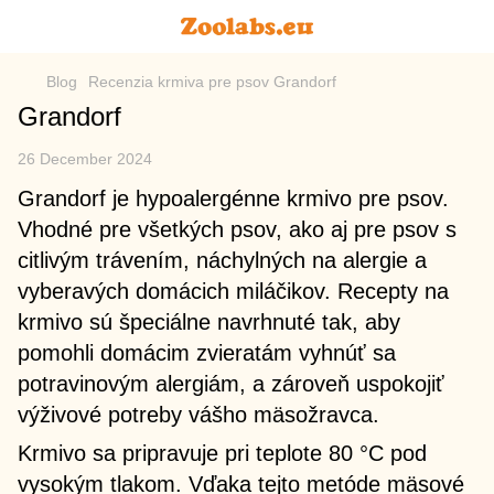
Blog
Recenzia krmiva pre psov Grandorf
Grandorf
26 December 2024
Grandorf je hypoalergénne krmivo pre psov.
Vhodné pre všetkých psov, ako aj pre psov s
citlivým trávením, náchylných na alergie a
vyberavých domácich miláčikov. Recepty na
krmivo sú špeciálne navrhnuté tak, aby
pomohli domácim zvieratám vyhnúť sa
potravinovým alergiám, a zároveň uspokojiť
výživové potreby vášho mäsožravca.
Krmivo sa pripravuje pri teplote 80 °C pod
vysokým tlakom. Vďaka tejto metóde mäsové