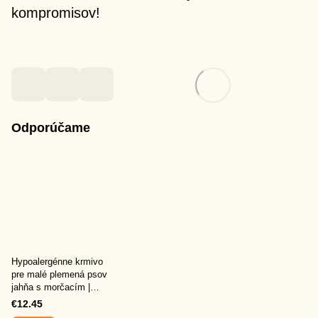
kompromisov!
Odporúčame
Hypoalergénne krmivo
pre malé plemená psov
jahňa s morčacím |
Grandorf Adult Mini
€12.45
Lamb & Turkey 1 kg