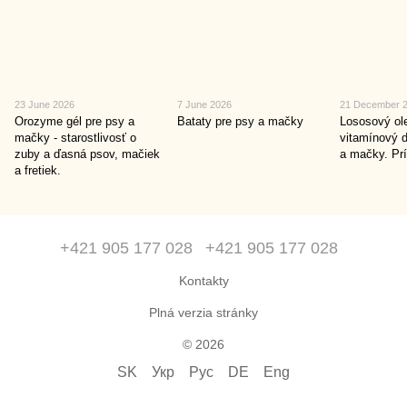
23 June 2026
7 June 2026
21 December 
Orozyme gél pre psy a
Bataty pre psy a mačky
Lososový ole
mačky - starostlivosť o
vitamínový 
zuby a ďasná psov, mačiek
a mačky. Prí
a fretiek.
+421 905 177 028
+421 905 177 028
Kontakty
Plná verzia stránky
© 2026
SK
Укр
Рус
DE
Eng