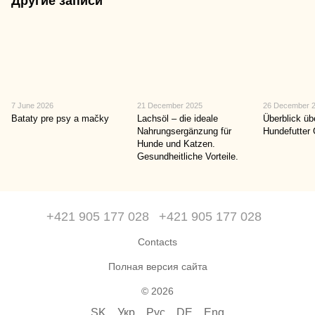
Другие записи
7 June 2026
21 December 2025
26 December 
Bataty pre psy a mačky
Lachsöl – die ideale
Überblick üb
Nahrungsergänzung für
Hundefutter 
Hunde und Katzen.
Gesundheitliche Vorteile.
+421 905 177 028
+421 905 177 028
Contacts
Полная версия сайта
© 2026
SK
Укр
Рус
DE
Eng