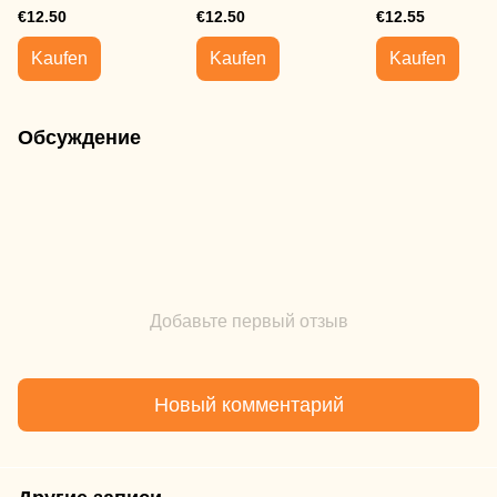
Oraldental Collage
€12.50
€12.50
€12.55
Strips
Kaufen
Kaufen
Kaufen
Обсуждение
Добавьте первый отзыв
Новый комментарий