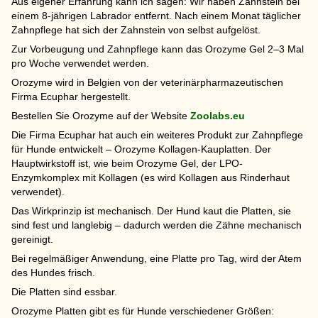
Aus eigener Erfahrung kann ich sagen: Wir haben Zahnstein bei
einem 8-jährigen Labrador entfernt. Nach einem Monat täglicher
Zahnpflege hat sich der Zahnstein von selbst aufgelöst.
Zur Vorbeugung und Zahnpflege kann das Orozyme Gel 2–3 Mal
pro Woche verwendet werden.
Orozyme wird in Belgien von der veterinärpharmazeutischen
Firma Ecuphar hergestellt.
Bestellen Sie Orozyme auf der Website
Zoolabs.eu
Die Firma Ecuphar hat auch ein weiteres Produkt zur Zahnpflege
für Hunde entwickelt – Orozyme Kollagen-Kauplatten. Der
Hauptwirkstoff ist, wie beim Orozyme Gel, der LPO-
Enzymkomplex mit Kollagen (es wird Kollagen aus Rinderhaut
verwendet).
Das Wirkprinzip ist mechanisch. Der Hund kaut die Platten, sie
sind fest und langlebig – dadurch werden die Zähne mechanisch
gereinigt.
Bei regelmäßiger Anwendung, eine Platte pro Tag, wird der Atem
des Hundes frisch.
Die Platten sind essbar.
Orozyme Platten gibt es für Hunde verschiedener Größen: