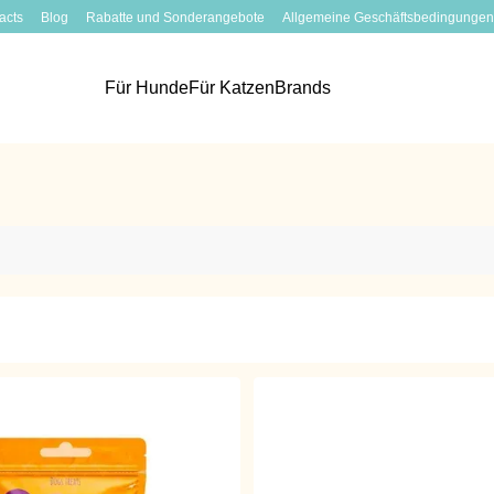
acts
Blog
Rabatte und Sonderangebote
Allgemeine Geschäftsbedingungen
Für Hunde
Für Katzen
Brands