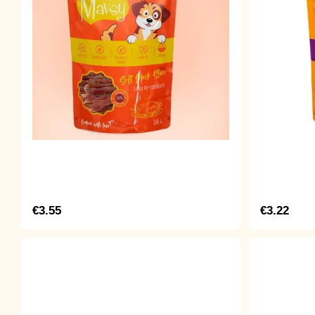
€3.55
€3.22