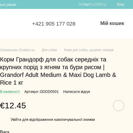
SK
Укр
Рус
DE
Eng
Вхід
льні умови
+421 905 177 028
Мій кошик
Зоомагазин Zoolabs.eu
Для собак
Корм для собак, цуценят, юніорів
Корм Грандорф для собак середніх та
крупних порід з ягням та бури рисом |
Grandorf Adult Medium & Maxi Dog Lamb &
Rice 1 кг
В наявності
Артикул: GDDD0501
Написати відгук
€12.45
Увійти для відображення накопичувальної знижки
%
Вага