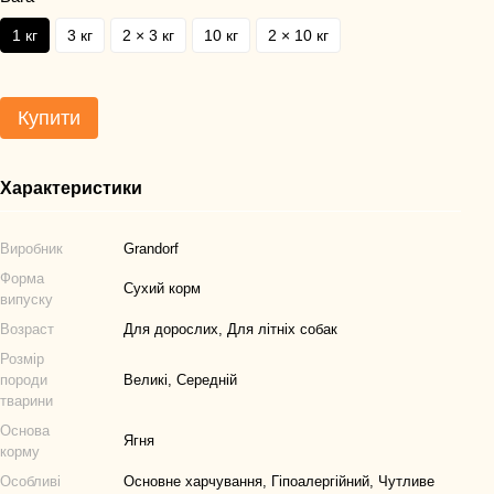
1 кг
3 кг
2 × 3 кг
10 кг
2 × 10 кг
Купити
Характеристики
Виробник
Grandorf
Форма
Сухий корм
випуску
Возраст
Для дорослих, Для літніх собак
Розмір
породи
Великі, Середній
тварини
Основа
Ягня
корму
Особливі
Основне харчування, Гіпоалергійний, Чутливе