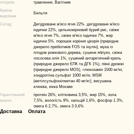
потреби
травлення, Вагітним
Країна
Бельгія
виробник
Склад
Дегідроване м'ясо ягня 22%. дегідроване м'ясо
індички 22%, цельнозерновий бурий рис, свіже
м'ясо ягня 7%, свіже м'ясо індички 7%, жир
індички 5%. порошок коріння цікорія (природне
джерело пребіотиків FOS та інулін), мука із
плодов рожкового дерева, сушене яблуко, свіжа
лососева олія 1%, сушений антарктичний криль
(природне джерело ЄПК та ДГК 1%), півні дрожжі
(природне джерело MOS), глюкозамін 1500 мг/кг,
хондроітіна сульфат 1000 мг/кг, MSM
(метілсульфонілметан 40 мг/кг), висушена
клюква, юкка Мохаве
Гарантований
протеін 26%, клітковина 3,5%, жир 15%, зола
аналіз
7,5%, вологість 9%, кальцій 1,6%, фосфор 1.3%,
омега 6 2,7%, омега 3 0,6%
Доставка
Оплата