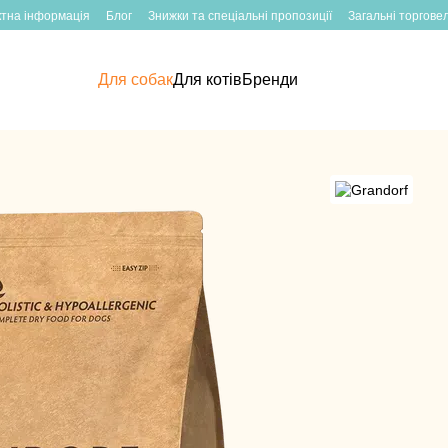
ктна інформація
Блог
Знижки та спеціальні пропозиції
Загальні торгове
Для собак
Для котів
Бренди