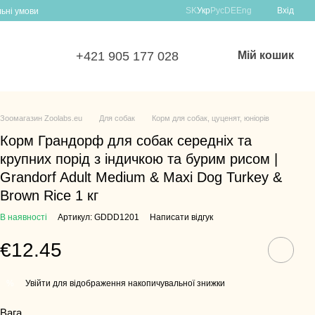
SK
Укр
Рус
DE
Eng
Вхід
льні умови
+421 905 177 028
Мій кошик
Зоомагазин Zoolabs.eu
Для собак
Корм для собак, цуценят, юніорів
Корм Грандорф для собак середніх та
крупних порід з індичкою та бурим рисом |
Grandorf Adult Medium & Maxi Dog Turkey &
Brown Rice 1 кг
В наявності
Артикул: GDDD1201
Написати відгук
€12.45
Увійти для відображення накопичувальної знижки
%
Вага