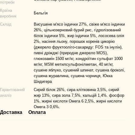
потреби
Країна
Бельгія
виробник
Склад
Висушене м'ясо індички 27%, свіже м'ясо індички
26%, цільнозерновий бурий рис, гідролізований
білок індички 5%, жир індички 5%, лососева олія
2%, насіння льону, порошок коренів цикорію
(джерело фруктооліго-сахариду: FOS та інулін),
пивні дріжджі (природне джерело MOS),
глюкозамін 1500 мг/кг, хондроїтин сульфат 1000
мг/кг, MSM метилсульфонілметан, 40 мг/кг,
сушене яблуко, сушений шпинат, сушена броколі,
сушена журавлина, сушена чорниця, Юкка
Шидигера
Гарантований
Сирий білок 26%, сира клітковина 3,5%, сирий
аналіз
жир 13%, сира зола 7,5%, кальцій 1,4%. фосфор
1%, жирні кислоти Омега 6 2,5%, жирні кислоти
Омега 3 0,6%.
Доставка
Оплата