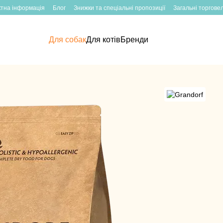
ктна інформація
Блог
Знижки та спеціальні пропозиції
Загальні торгове
Для собак
Для котів
Бренди