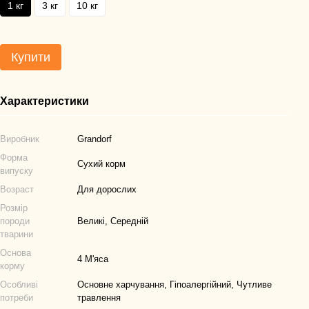
1 кг
3 кг
10 кг
Купити
Характеристики
Виробник
Grandorf
Форма
Сухий корм
випуску
Возраст
Для дорослих
Розмір
породи
Великі, Середній
тварини
Основа
4 М'яса
корму
Особливі
Основне харчування, Гіпоалергійний, Чутливе
потреби
травлення