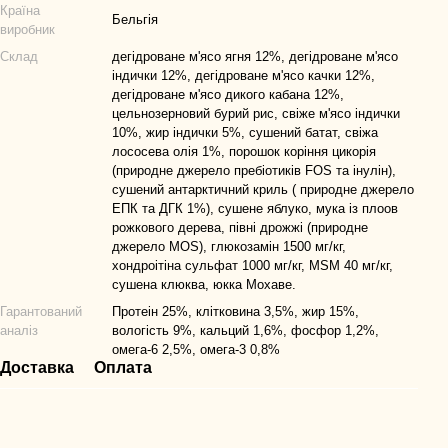
Країна
Бельгія
виробник
Склад
дегідроване м'ясо ягня 12%, дегідроване м'ясо
індички 12%, дегідроване м'ясо качки 12%,
дегідроване м'ясо дикого кабана 12%,
цельнозерновий бурий рис, свіже м'ясо індички
10%, жир індички 5%, сушений батат, свіжа
лососева олія 1%, порошок коріння цикорія
(природне джерело пребіотиків FOS та інулін),
сушений антарктичний криль ( природне джерело
ЕПК та ДГК 1%), сушене яблуко, мука із плоов
рожкового дерева, півні дрожжі (природне
джерело MOS), глюкозамін 1500 мг/кг,
хондроітіна сульфат 1000 мг/кг, MSM 40 мг/кг,
сушена клюква, юкка Мохаве.
Гарантований
Протеін 25%, клітковина 3,5%, жир 15%,
аналіз
вологість 9%, кальций 1,6%, фосфор 1,2%,
омега-6 2,5%, омега-3 0,8%
Доставка
Оплата