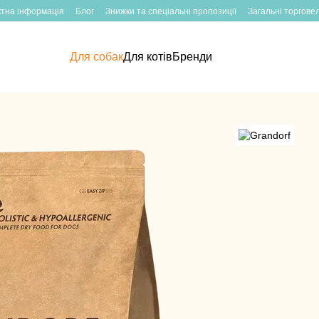
ктна інформація
Блог
Знижки та спеціальні пропозиції
Загальні торгове
Для собак
Для котів
Бренди