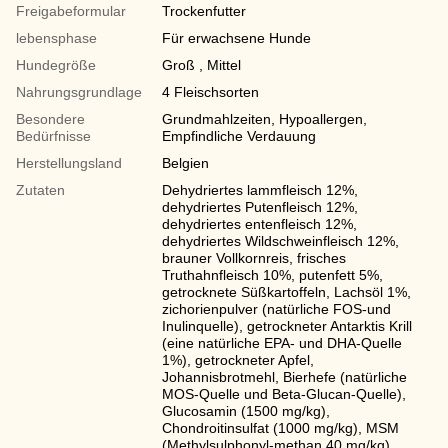
Freigabeformular
Trockenfutter
lebensphase
Für erwachsene Hunde
Hundegröße
Groß , Mittel
Nahrungsgrundlage
4 Fleischsorten
Besondere
Grundmahlzeiten, Hypoallergen,
Bedürfnisse
Empfindliche Verdauung
Herstellungsland
Belgien
Zutaten
Dehydriertes lammfleisch 12%,
dehydriertes Putenfleisch 12%,
dehydriertes entenfleisch 12%,
dehydriertes Wildschweinfleisch 12%,
brauner Vollkornreis, frisches
Truthahnfleisch 10%, putenfett 5%,
getrocknete Süßkartoffeln, Lachsöl 1%,
zichorienpulver (natürliche FOS-und
Inulinquelle), getrockneter Antarktis Krill
(eine natürliche EPA- und DHA-Quelle
1%), getrockneter Apfel,
Johannisbrotmehl, Bierhefe (natürliche
MOS-Quelle und Beta-Glucan-Quelle),
Glucosamin (1500 mg/kg),
Chondroitinsulfat (1000 mg/kg), MSM
(Methylsulphonyl-methan 40 mg/kg),