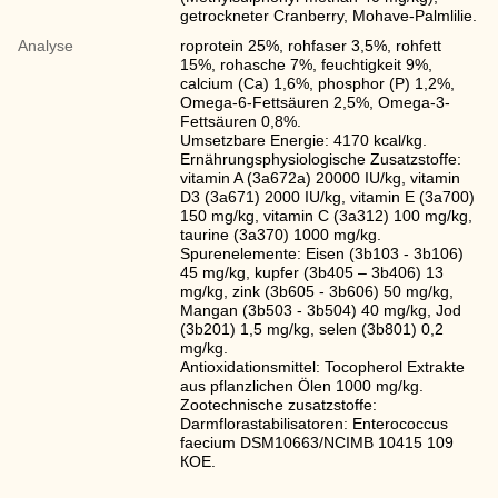
getrockneter Cranberry, Mohave-Palmlilie.
Analyse
roprotein 25%, rohfaser 3,5%, rohfett
15%, rohasche 7%, feuchtigkeit 9%,
calcium (Ca) 1,6%, phosphor (P) 1,2%,
Omega-6-Fettsäuren 2,5%, Omega-3-
Fettsäuren 0,8%.
Umsetzbare Energie: 4170 kcal/kg.
Ernährungsphysiologische Zusatzstoffe:
vitamin A (3a672a) 20000 IU/kg, vitamin
D3 (3a671) 2000 IU/kg, vitamin E (3а700)
150 mg/kg, vitamin C (3a312) 100 mg/kg,
taurine (3a370) 1000 mg/kg.
Spurenelemente: Eisen (3b103 - 3b106)
45 mg/kg, kupfer (3b405 – 3b406) 13
mg/kg, zink (3b605 - 3b606) 50 mg/kg,
Mangan (3b503 - 3b504) 40 mg/kg, Jod
(3b201) 1,5 mg/kg, selen (3b801) 0,2
mg/kg.
Antioxidationsmittel: Tocopherol Extrakte
aus pflanzlichen Ölen 1000 mg/kg.
Zootechnische zusatzstoffe:
Darmflorastabilisatoren: Enterococcus
faecium DSM10663/NCIMB 10415 109
КОЕ.