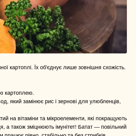
ої картоплі. Їх об'єднує лише зовнішня схожість.
ою картоплею.
од, який замінює рис і зернові для улюбленців,
тий на вітаміни та мікроелементи, які покращують
я, а також зміцнюють імунітет! Батат — повільний
зм працює рівно, стабільно та без стрибків.