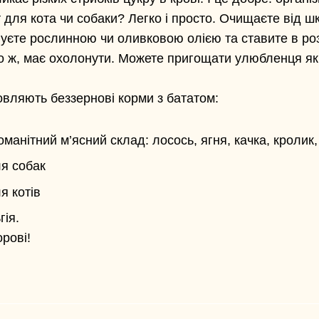
 для кота чи собаки? Легко і просто. Очищаєте від ш
уєте рослинною чи оливковою олією та ставите в роз
но ж, має охолонути. Можете пригощати улюбленця як
овляють беззернові корми з бататом:
оманітний м’ясний склад: лосось, ягня, качка, кролик,
ля собак
я котів
ія.
рові!