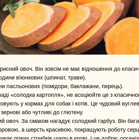
рисний овоч. Він зовсім не має відношення до класичн
одини вїюнкових (шпинат, трави).
и пасльонових (помідори, баклажани, перець).
ладі «солодка картопля», не асоціюйте це з класичн
овують у кормах для собак і котів. Це чудовий вуглев
 зернові або чутливі до глютену.
 овоч. За смаком нагадує солодкий гарбуз. Він бага
доровою, а шерсть красивою, покращують роботу серц
икає різких стрибків цукру в крові. І це добре: органі