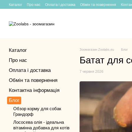
Перейти до основного контенту
Каталог
Про нас
Оплата і доставка
Обмін та повернення
Конта
Каталог
Зоомагазин Zoolabs.eu
Блог
Батат для с
Про нас
Оплата і доставка
7 червня 2026
Обмін та повернення
Контактна інформація
Блог
Обзор корму для собак
Грандорф
Лососева олія - ідеальна
вітамінна добавка для котів