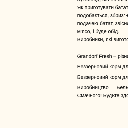
Як приготувати батат
подобається, збризгн
подачею батат, звіс
м’ясо, і буде обід.
Виробники, які вигот
Grandorf Fresh
– різн
Беззерновий корм д
Беззерновий корм дл
Виробництво — Бельг
Смачного! Будьте здо