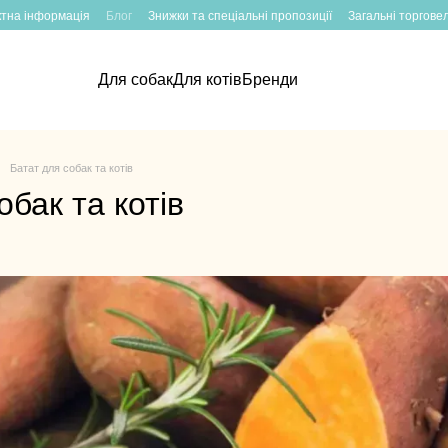
ктна інформація
Блог
Знижки та спеціальні пропозиції
Загальні торгове
Для собак
Для котів
Бренди
Батат для собак та котів
обак та котів