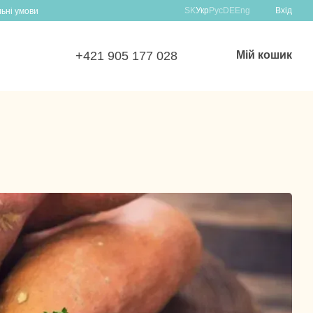
SK
Укр
Рус
DE
Eng
Вхід
льні умови
+421 905 177 028
Мій кошик