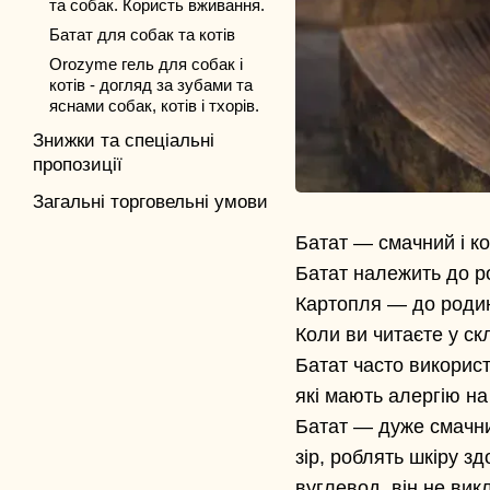
та собак. Користь вживання.
Батат для собак та котів
Orozyme гель для собак і
котів - догляд за зубами та
яснами собак, котів і тхорів.
Знижки та спеціальні
пропозиції
Загальні торговельні умови
Батат — смачний і ко
Батат належить до р
Картопля — до родин
Коли ви читаєте у ск
Батат часто використ
які мають алергію на
Батат — дуже смачний
зір, роблять шкіру з
вуглевод, він не викл