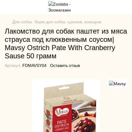
Для собак
Корм для собак, щенков, юниоров
Лакомство для собак паштет из мяса
страуса под клюквенным соусом|
Mavsy Ostrich Pate With Cranberry
Sause 50 грамм
Артикул:
FDMAVSY04
Оставить отзыв