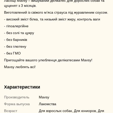
Ласощі Mavsy – вишуканий делікатес для дорослих собак та
цуценят з 3 місяців.
Виготовлений із свіжого м’яса страуса під журавлиним соусом.
- високий зміст білка, та низький зміст жиру, контроль ваги
- гіпоалергійне
- без солі та цукру
- без барників
- без глютену
- без ГМО
Пригощайте вашого улюбленця делікатесами Mavsy!
Mavsy люблять всі!
Характеристики
Производитель
Mavsy
Форма выпуска
Лакомства
Возраст
Для взрослых собак, Для юниоров, Для