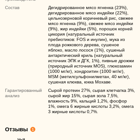
Состав
Дегидрированное мясо ягненка (23%),
дегидрированное мясо индейки (22%),
цельнозерновой коричневый рис, свежее
мясо ягненка (9%), свежее мясо индейки
(9%), жир индейки (5%), порошок корней
цикория (натуральный источник
пребиотиков: FOS и инулин), мука из
плода рожкового дерева, сушеное
яблоко, масло лосося (1%), сушеный
антарктический криль (натуральный
источник ЭПК и ДГК, 1%), пивные дрожжи
(природный источник MOS), глюкозамин
(1000 мг/кг), хондроитин (1000 мг/кг),
MSM (метилсульфонилметан, 40 мг/кг),
сушеная клюква, юкка Мохаве.
Гарантированный
Сырой протеин 27%, сырая клетчатка 3%,
анализ
сырой жир 15%, сырая зола 7,5%,
влажность 9%, кальций 1,2%, фосфор
1%, омега 6 жирные кислоты 3,2%, омега
3 жирные кислоты 0,7%.
Отзывы
1