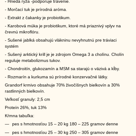
- Hnedá ryža -podporuje trávenie.
- Morčací tuk je prírodná aróma.
- Extrakt z čakanky je probiotikum.
- Karobová múka je probiotikum, ktoré má priaznivý vplyv na
črevnú mikroflóru.
- Sušené jablká obsahujú vlákninu nevyhnutnú pre tráviaci
systém
- Sušený arktický krill je je zdrojom Omega 3 a cholínu. Cholín
reguluje metabolizmus tukov.
- Chondroitín, glukozamín a MSM sa starajú o väzivá a kĺby.
- Rozmarín a kurkuma sú prírodné konzervačné látky.
Grandorf krmivo obsahuje 70% živočíšnych bielkovín a 30%
rastlinných bielkovín.
Veľkosť granuly: 2,5 cm
Proteín 26%, tuk 13%
Kŕmna tabuľka:
pes s hmotnosťou 15 – 20 kg 180 – 225 gramov denne
pes s hmotnosťou 25 – 30 kg 250 – 305 gramov denne