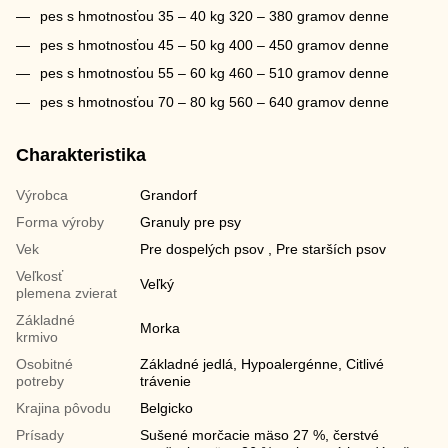
pes s hmotnosťou 35 – 40 kg 320 – 380 gramov denne
pes s hmotnosťou 45 – 50 kg 400 – 450 gramov denne
pes s hmotnosťou 55 – 60 kg 460 – 510 gramov denne
pes s hmotnosťou 70 – 80 kg 560 – 640 gramov denne
Charakteristika
Výrobca
Grandorf
Forma výroby
Granuly pre psy
Vek
Pre dospelých psov , Pre starších psov
Veľkosť
Veľký
plemena zvierat
Základné
Morka
krmivo
Osobitné
Základné jedlá, Hypoalergénne, Citlivé
potreby
trávenie
Krajina pôvodu
Belgicko
Prísady
Sušené morčacie mäso 27 %, čerstvé