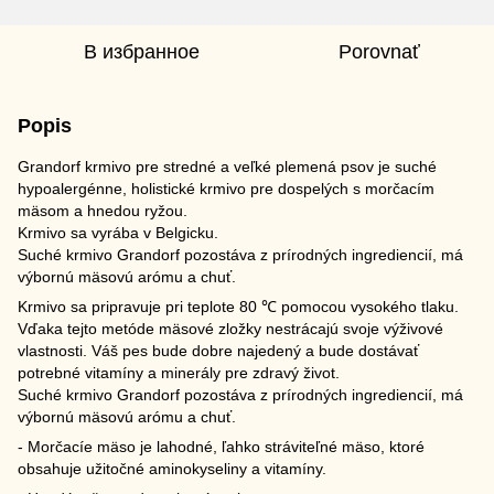
В избранное
Porovnať
Popis
Grandorf krmivo pre stredné a veľké plemená psov je suché
hypoalergénne, holistické krmivo pre dospelých s morčacím
mäsom a hnedou ryžou.
Krmivo sa vyrába v Belgicku.
Suché krmivo Grandorf pozostáva z prírodných ingrediencií, má
výbornú mäsovú arómu a chuť.
Krmivo sa pripravuje pri teplote 80 ℃ pomocou vysokého tlaku.
Vďaka tejto metóde mäsové zložky nestrácajú svoje výživové
vlastnosti. Váš pes bude dobre najedený a bude dostávať
potrebné vitamíny a minerály pre zdravý život.
Suché krmivo Grandorf pozostáva z prírodných ingrediencií, má
výbornú mäsovú arómu a chuť.
- Morčacíe mäso je lahodné, ľahko stráviteľné mäso, ktoré
obsahuje užitočné aminokyseliny a vitamíny.