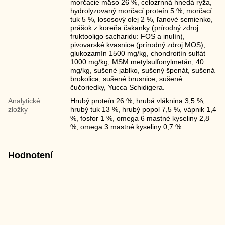
morčacie mäso 26 %, celozrnná hnedá ryža,
hydrolyzovaný morčací proteín 5 %, morčací
tuk 5 %, lososový olej 2 %, ľanové semienko,
prášok z koreňa čakanky (prírodný zdroj
fruktooligo sacharidu: FOS a inulín),
pivovarské kvasnice (prírodný zdroj MOS),
glukozamín 1500 mg/kg, chondroitín sulfát
1000 mg/kg, MSM metylsulfonylmetán, 40
mg/kg, sušené jablko, sušený špenát, sušená
brokolica, sušené brusnice, sušené
čučoriedky, Yucca Schidigera.
Analytické
Hrubý proteín 26 %, hrubá vláknina 3,5 %,
zložky
hrubý tuk 13 %, hrubý popol 7,5 %, vápnik 1,4
%, fosfor 1 %, omega 6 mastné kyseliny 2,8
%, omega 3 mastné kyseliny 0,7 %.
Hodnotení