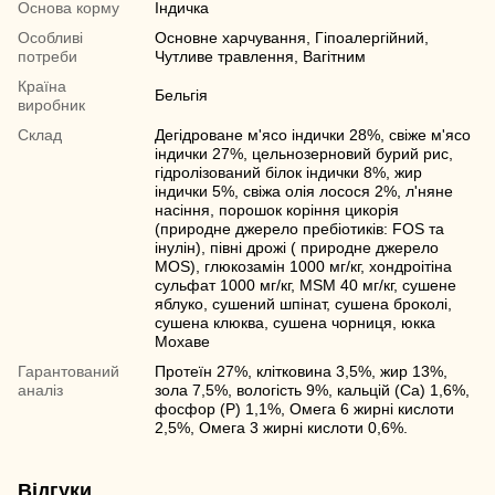
Основа корму
Індичка
Особливі
Основне харчування, Гіпоалергійний,
потреби
Чутливе травлення, Вагітним
Країна
Бельгія
виробник
Склад
Дегідроване м'ясо індички 28%, свіже м'ясо
індички 27%, цельнозерновий бурий рис,
гідролізований білок індички 8%, жир
індички 5%, свіжа олія лосося 2%, л'няне
насіння, порошок коріння цикорія
(природне джерело пребіотиків: FOS та
інулін), півні дрожі ( природне джерело
MOS), глюкозамін 1000 мг/кг, хондроітіна
сульфат 1000 мг/кг, MSM 40 мг/кг, сушене
яблуко, сушений шпінат, сушена броколі,
сушена клюква, сушена чорниця, юкка
Мохаве
Гарантований
Протеїн 27%, клітковина 3,5%, жир 13%,
аналіз
зола 7,5%, вологість 9%, кальцій (Ca) 1,6%,
фосфор (P) 1,1%, Омега 6 жирні кислоти
2,5%, Омега 3 жирні кислоти 0,6%.
Відгуки