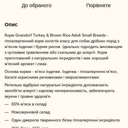
До обраного
Порівняти
Опис
Корм Grandorf Turkey & Brown Rice Adult Small Breeds -
гіпоалергенний корм холістік класу для собак дрібних порід з
м'ясом індички і бурим рисом. Ідеально підходить вихованцям
з чутливим травленням або схильним до алергії. Корм
приготований з натуральних інгредієнтів і має хороший
м'ясний аромат і смак.
Основа корми - м'ясо індички. Індичка - гіпоалергенні м'ясо,
багате корисними речовинами і мікроелементами.
Ретельно відібрані натуральні інгредієнти допомагають
запобігти алергії і харчову непереносимість, забезпечують
імунне і травне здоров'я.
65% м'яса в складі
Нізкозерновой склад
Один джерела тваринного білка гіпоалергенні інгредієнти