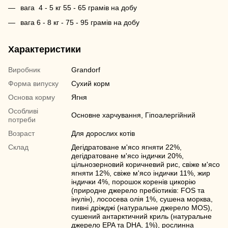
вага 4 - 5 кг 55 - 65 грамів на добу
вага 6 - 8 кг - 75 - 95 грамів на добу
Характеристики
Виробник
Grandorf
Форма випуску
Сухий корм
Основа корму
Ягня
Особливі
Основне харчування, Гіпоалергійний
потреби
Возраст
Для дорослих котів
Склад
Дегідратоване м'ясо ягняти 22%,
дегідратоване м'ясо індички 20%,
цільнозерновий коричневий рис, свіже м'ясо
ягняти 12%, свіже м'ясо індички 11%, жир
індички 4%, порошок коренів цикорію
(природне джерело пребіотиків: FOS та
інулін), лососева олія 1%, сушена морква,
пивні дріжджі (натуральне джерело MOS),
сушений антарктичний криль (натуральне
джерело EPA та DHA, 1%), рослинна