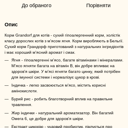
До обраного
Порівняти
Опис
Корм Grandorf для котів - сухий гіпоалергенний корм, холістік
класу дорослих котів з м'ясом ягня. Корм виробляють в Бельгії.
Сухий корм Грандорф приготований з натуральних інгредієнтів
і має хороший м'ясний аромат і смак.
Ягня - гіпоалергенні м'ясо, багате вітамінами і мінералами.
М'ясо ягняти багата на вітамін В, він добре впливає на
здоров'я шкіри. У м'ясі ягняти багато цинку, який потрібен
для імунної системи і нормалізує цукор в крові.
Індичка - легко засвоюється м'ясо, містить корисні
амінокислоти.
Бурий рис - робить благотворний вплив на правильне
травлення.
Жир індички - натуральний ароматизатор. Він багатий
Омега 6, це добре для здоров'я шкіри.
Екстракт цикорію - чудовий пробиотик, піклується про