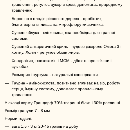
травлення, регулює цукор в крові, допомагає природному
травленню.
Борошно з плодів ріжкового дерева - пробіотик,
благотворно впливає на мікрофлору кишечника.
Сушені яблука - клітковина, яка необхідна для травної
системи.
Сушений антарктичний криль - чудове джерело Омега 3 і
холіну. Холін - регулює обмін жирів.
Хондроітин, глюкозамін і МСМ - дбають про зв'язки і
суглобах.
Розмарин і куркума - натуральні консерванти.
Таурин - амінокислота, позитивно впливає на зір, роботу
серця, імунну систему, допомагає правильному
травленню.
У складі корму Грандорф 70% тваринні білки і 30% рослинні.
Розмір гранули 7 - 8 мм
Норми годівлі:
вага 1,5 - 3 кг 20-45 грамів на добу