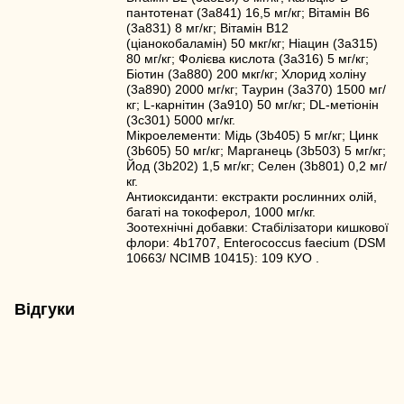
пантотенат (3a841) 16,5 мг/кг; Вітамін B6
(3a831) 8 мг/кг; Вітамін B12
(ціанокобаламін) 50 мкг/кг; Ніацин (3a315)
80 мг/кг; Фолієва кислота (3a316) 5 мг/кг;
Біотин (3a880) 200 мкг/кг; Хлорид холіну
(3a890) 2000 мг/кг; Таурин (3a370) 1500 мг/
кг; L-карнітин (3a910) 50 мг/кг; DL-метіонін
(3c301) 5000 мг/кг.
Мікроелементи: Мідь (3b405) 5 мг/кг; Цинк
(3b605) 50 мг/кг; Марганець (3b503) 5 мг/кг;
Йод (3b202) 1,5 мг/кг; Селен (3b801) 0,2 мг/
кг.
Антиоксиданти: екстракти рослинних олій,
багаті на токоферол, 1000 мг/кг.
Зоотехнічні добавки: Стабілізатори кишкової
флори: 4b1707, Enterococcus faecium (DSM
10663/ NCIMB 10415): 109 КУО .
Відгуки