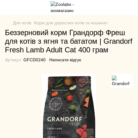
Для котів
Корм для дорослих котів та кошенят
Беззерновий корм Грандорф Фреш
для котів з ягня та бататом | Grandorf
Fresh Lamb Adult Cat 400 грам
Артикул:
GFCD0240
Написати відгук