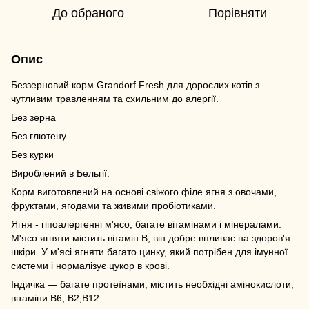
До обраного
Порівняти
Опис
Беззерновий корм Grandorf Fresh для дорослих котів з
чутливим травленням та схильним до алергії.
Без зерна
Без глютену
Без курки
Вироблений в Бельгії.
Корм виготовлений на основі свіжого філе ягня з овочами,
фруктами, ягодами та живими пробіотиками.
Ягня - гіпоалергенні м'ясо, багате вітамінами і мінералами.
М'ясо ягняти містить вітамін В, він добре впливає на здоров'я
шкіри. У м'ясі ягняти багато цинку, який потрібен для імунної
системи і нормалізує цукор в крові.
Індичка — багате протеїнами, містить необхідні амінокислоти,
вітаміни В6, В2,В12.