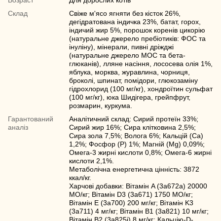
Возраст
Для дорослих котів
Склад
Свіже м'ясо ягняти без кісток 26%,
дегідратована індичка 23%, батат, горох,
індичий жир 5%, порошок коренів цикорію
(натуральне джерело пребіотиків: ФОС та
інуліну), мінерали, пивні дріжджі
(натуральне джерело МОС та бета-
глюканів), лляне насіння, лососева олія 1%,
яблука, морква, журавлина, чорниця,
броколі, шпинат, помідори, глюкозаміну
гідрохлорид (100 мг/кг), хондроїтин сульфат
(100 мг/кг), юка Шидігера, грейпфрут,
розмарин, куркума.
Гарантований
Аналітичний склад: Сирий протеїн 33%;
аналіз
Сирий жир 16%; Сира клітковина 2,5%;
Сира зола 7,5%; Волога 6%; Кальцій (Ca)
1,2%; Фосфор (P) 1%; Магній (Mg) 0,09%;
Омега-3 жирні кислоти 0,8%; Омега-6 жирні
кислоти 2,1%.
Метаболічна енергетична цінність: 3872
ккал/кг.
Харчові добавки: Вітамін A (3a672a) 20000
МО/кг; Вітамін D3 (3a671) 1750 МО/кг;
Вітамін E (3a700) 200 мг/кг; Вітамін K3
(3a711) 4 мг/кг; Вітамін B1 (3a821) 10 мг/кг;
Вітамін B2 (3a825i) 8 мг/кг; Кальцію-D-