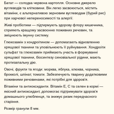
Батат — солодка червона картопля. Основне джерело
вуглеводів та клітковини. Він легко засвоюється, містить
вітаміни, є альтернативою зерновим вуглеводам (бурий рис)
при харчової непереносимості та алергії.
Живі пробіотики — підтирмують здорову флору кишечника,
сприяють кращому засвоєнню поживних речовин, та
зміцнюють імунну систему.
Глюкозамін з хондроітином — допомагають відновленню
хрящової тканини та уповільнюють її руйнування. Хондроіти
сульфат та глюкозамін приймають участь в формуванні
хрящової тканини, біосинтезу синовіальної рідини, мають
протизапальну дію.
Овочі, фрукти та ягоди: морква, яблука, клюква, чорника,
брокколі, шпінат, томати. Забезпечують тварину додатковими
поживними речовинами, які потрібні для здоров’я.
Вітаміни та антиоксиданти. Вітамін Е, С та селен в кормі —
якісний антиоксидант, допомогає підтримувати здоров’я
домашнього улюбленця, та знижує ризик передчасного
старіння.
Розмір гранули 8 мм.