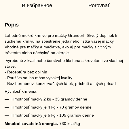
В избранное
Porovnať
Popis
Lahodné mokré krmivo pre mačky Grandorf. Skvelý doplnok k
suchému krmivu na spestrenie jedálneho lístka vašej mačky.
Vhodné pre mačky a mačiatka, ako aj pre mačky s citlivým
trávením alebo náchylné na alergie.
Vyrobené z kvalitného čerstvého filé tuna s krevetami vo vlastnej
šťave.
- Receptúra bez obilnín
- Používa sa iba mäso vysokej kvality
- Bez hormónov, konzervačných látok, príchutí a iných prísad.
Rýchlosť kŕmenia:
Hmotnosť mačky 2 kg - 35 gramov denne
Hmotnosť mačky je 4 kg - 70 gramov denne
Hmotnosť mačky je 6 kg - 105 gramov denne
Metabolizovateľná energia:
730 kcal/kg.