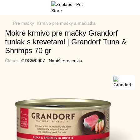
Pre mačky
Krmivo pre mačky a mačiatka
Mokré krmivo pre mačky Grandorf
tuniak s krevetami | Grandorf Tuna &
Shrimps 70 gr
Článok:
GDCW0907
Napíšte recenziu