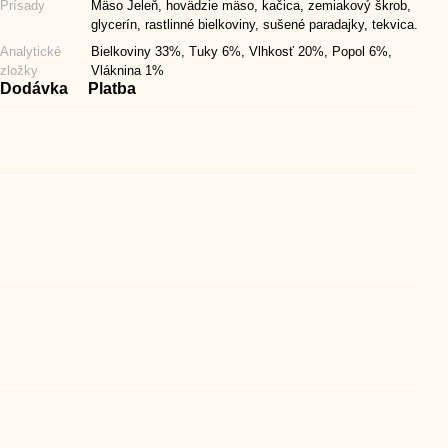
Prísady
Mäso Jeleň, hovädzie mäso, kačica, zemiakový škrob,
glycerín, rastlinné bielkoviny, sušené paradajky, tekvica.
Analytické
Bielkoviny 33%, Tuky 6%, Vlhkosť 20%, Popol 6%,
zložky
Vláknina 1%
Dodávka
Platba