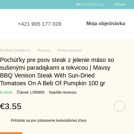
SK
Укр
Рус
DE
Eng
Vchod
+421 905 177 028
Moja objednávka
Pet Shop Zoolabs.eu
Pre psov
Krmivo pre psov
Pochúťky pre psov steak z jelenie mäso so
sušenými paradajkami a tekvicou | Mavsy
BBQ Venison Steak With Sun-Dried
Tomatoes On A Beb Of Pumpkin 100 gr
In stock
Článok: LSRM06
Napíšte recenziu
€3.55
Prihláste sa pre zobrazenie kumulatívnej zľavy
%