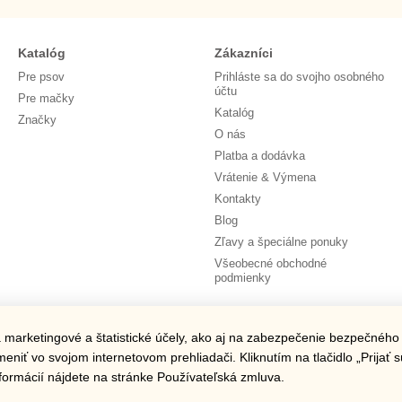
Katalóg
Zákazníci
Pre psov
Prihláste sa do svojho osobného
účtu
Pre mačky
Katalóg
Značky
O nás
Platba a dodávka
Vrátenie & Výmena
Kontakty
Blog
Zľavy a špeciálne ponuky
Všeobecné obchodné
podmienky
Nájdete nás
 marketingové a štatistické účely, ako aj na zabezpečenie bezpečného
niť vo svojom internetovom prehliadači. Kliknutím na tlačidlo „Prijať 
formácií nájdete na stránke Používateľská zmluva.