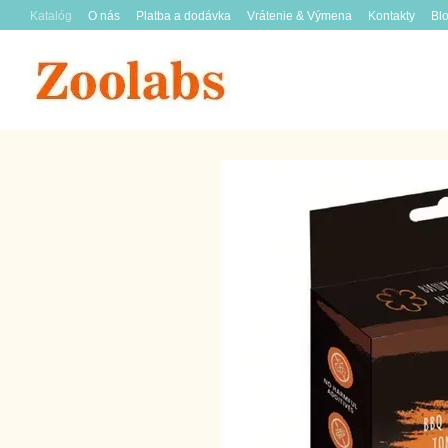
Перейти к основному контенту
Katalóg
O nás
Platba a dodávka
Vrátenie & Výmena
Kontakty
Bl