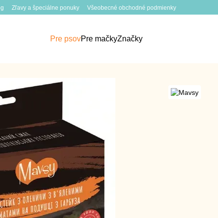
og
Zľavy a špeciálne ponuky
Všeobecné obchodné podmienky
Pre psov
Pre mačky
Značky