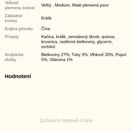
Veľkosť
Veľký , Medium, Malé plemená psov
plemena zvierat
Základné
Králik
krmivo
Krajina pôvodu
Čína
Prísady
Kačica, králik, zemiakový škrob, quinoa,
brusnica, rastlinné bielkoviny, glycerín,
sorbitol.
Analytické
Bielkoviny 27%, Tuky 3%, Vlhkosť 20%, Popol
zložky
5%, Vláknina 1%
Hodnotení
Добавьте первый отзыв