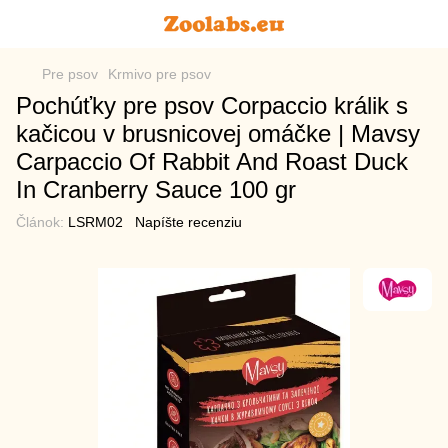
Pre psov
Krmivo pre psov
Pochúťky pre psov Corpaccio králik s
kačicou v brusnicovej omáčke | Mavsy
Carpaccio Of Rabbit And Roast Duck
In Cranberry Sauce 100 gr
Článok:
LSRM02
Napíšte recenziu