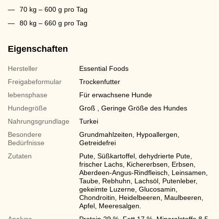
70 kg – 600 g pro Tag
80 kg – 660 g pro Tag
Eigenschaften
Hersteller
Essential Foods
Freigabeformular
Trockenfutter
lebensphase
Für erwachsene Hunde
Hundegröße
Groß , Geringe Größe des Hundes
Nahrungsgrundlage
Turkei
Besondere
Grundmahlzeiten, Hypoallergen,
Bedürfnisse
Getreidefrei
Zutaten
Pute, Süßkartoffel, dehydrierte Pute,
frischer Lachs, Kichererbsen, Erbsen,
Aberdeen-Angus-Rindfleisch, Leinsamen,
Taube, Rebhuhn, Lachsöl, Putenleber,
gekeimte Luzerne, Glucosamin,
Chondroitin, Heidelbeeren, Maulbeeren,
Apfel, Meeresalgen.
Analyse
Protein 29 %, Fett 17 %, Mineralstoffe 8,5