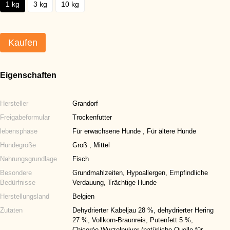
1 kg
3 kg
10 kg
Kaufen
Eigenschaften
Hersteller
Grandorf
Freigabeformular
Trockenfutter
lebensphase
Für erwachsene Hunde , Für ältere Hunde
Hundegröße
Groß , Mittel
Nahrungsgrundlage
Fisch
Besondere
Grundmahlzeiten, Hypoallergen, Empfindliche
Bedürfnisse
Verdauung, Trächtige Hunde
Herstellungsland
Belgien
Zutaten
Dehydrierter Kabeljau 28 %, dehydrierter Hering
27 %, Vollkorn-Braunreis, Putenfett 5 %,
Chicorée-Wurzelpulver (natürliche Quelle für