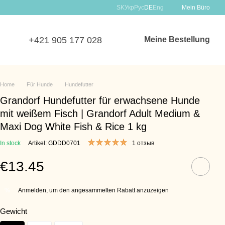
SK
Укр
Рус
DE
Eng
Mein Büro
+421 905 177 028
Meine Bestellung
Home
Für Hunde
Hundefutter
Grandorf Hundefutter für erwachsene Hunde
mit weißem Fisch | Grandorf Adult Medium &
Maxi Dog White Fish & Rice 1 kg
In stock
Artikel: GDDD0701
1 отзыв
€13.45
Anmelden, um den angesammelten Rabatt anzuzeigen
%
Gewicht