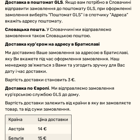
Доставка в поштомат GLS
. Якщо вам потрібно в Словачині
відправити замовлення до поштомату GLS, при оформленні
замолення виберіть "Поштомат GLS" і в спотчику "Адреса"
вкажіть адресу поштомату.
Словацька пошта.
У Словаччині ми відправляємо
замовлення також Словацькою поштою.
Доставка кур’єром на адресу в Братиславі
Ми доставимо Ваше замовлення за адресою в Братиславі,
яку Ви вкажете під час оформлення замовлення. Наш
менеджер зв’яжеться з Вами та узгодить зручну для Вас
дату і час доставки.
Вартість доставки становить 3 €.
Доставка по Європі
. Ми відправляємо замовлення
кур'єрською службою GLS до дому.
Вартість доставки залежить від країни в яку ви замовляєте
товар, та від суми замовлення.
Країна
Ціна доставки
Австрія
14 €
Бельгія
15 €