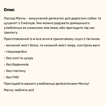
Опис
Ласощі Mavsy – вишуканий делікатес для дорослих собак та
цуценят з 3 місяців. Їми можно радувати домашнього
улюбленця як смаколик між їжею, або пригощати під час
тренінгу.
Приготовлений із м’яса ягня в гранатовому соусі з тім’яном.
- високий зміст білка, та низький зміст жиру, контроль ваги
- гіпоалергійні
- без солі та цукру
- без барвників
- без глютену
- без ГМО
Пригощайте вашого улюбленця делікатесами Mavsy!
Mavsy люблять всі!