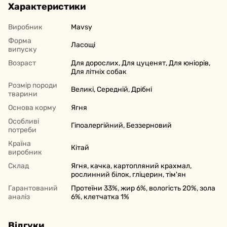
Характеристики
Виробник
Mavsy
Форма
Ласощі
випуску
Возраст
Для дорослих, Для цуценят, Для юніорів,
Для літніх собак
Розмір породи
Великі, Середній, Дрібні
тварини
Основа корму
Ягня
Особливі
Гіпоалергійний, Беззерновий
потреби
Країна
Кітай
виробник
Склад
Ягня, качка, картопляний крахмал,
рослинний білок, гліцерин, тім'ян
Гарантований
Протеїни 33%, жир 6%, вологість 20%, зола
аналіз
6%, клетчатка 1%
Відгуки