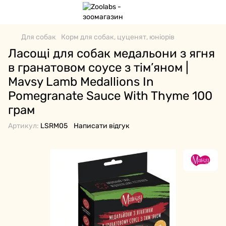
Для собак
Корм для собак, цуценят, юніорів
Ласощі для собак медальони з ягня
в гранатовом соусе з тім’яном |
Mavsy Lamb Medallions In
Pomegranate Sauce With Thyme 100
грам
Артикул:
LSRM05
Написати відгук