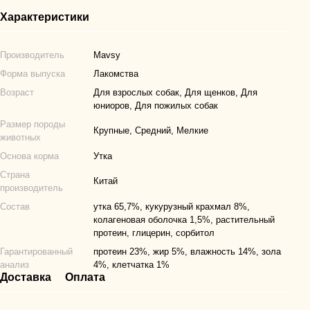
Характеристики
Производитель
Mavsy
Форма выпуска
Лакомства
Возраст
Для взрослых собак, Для щенков, Для
юниоров, Для пожилых собак
Размер породы
Крупные, Средний, Мелкие
животных
Основа корма
Утка
Страна
Китай
производитель
Состав
утка 65,7%, кукурузный крахмал 8%,
колагеновая оболочка 1,5%, растительный
протеин, глицерин, сорбитол
Гарантированный
протеин 23%, жир 5%, влажность 14%, зола
анализ
4%, клетчатка 1%
Доставка
Оплата