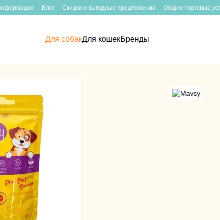
 информация
Блог
Скидки и выгодные предложения
Общие торговые ус
Для собак
Для кошек
Бренды