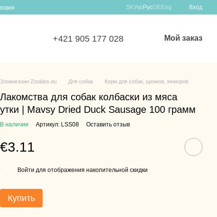
SK
Укр
Рус
DE
Eng
Вход
ловия
+421 905 177 028
Мой заказ
Зоомагазин Zoolabs.eu
Для собак
Корм для собак, щенков, юниоров
Лакомства для собак колбаски из мяса
утки | Mavsy Dried Duck Sausage 100 грамм
В наличии
Артикул: LSS08
Оставить отзыв
€3.11
Войти для отображения накопительной скидки
%
Купить