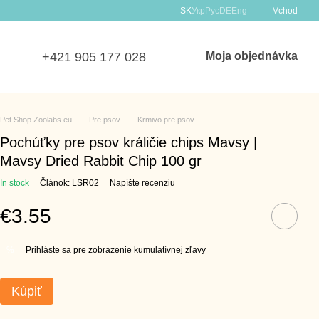
SK
Укр
Рус
DE
Eng
Vchod
+421 905 177 028
Moja objednávka
Pet Shop Zoolabs.eu
Pre psov
Krmivo pre psov
Pochúťky pre psov králičie chips Mavsy |
Mavsy Dried Rabbit Chip 100 gr
In stock
Článok: LSR02
Napíšte recenziu
€3.55
Prihláste sa pre zobrazenie kumulatívnej zľavy
%
Kúpiť