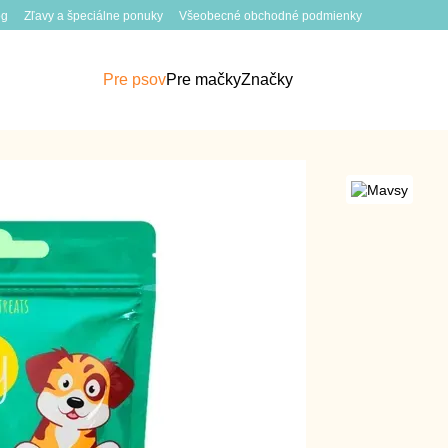
og
Zľavy a špeciálne ponuky
Všeobecné obchodné podmienky
Pre psov
Pre mačky
Značky