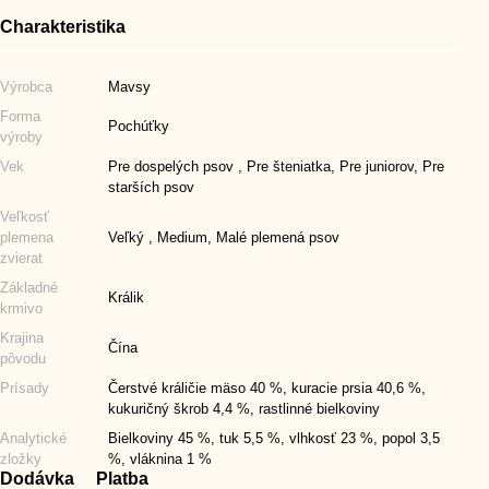
Charakteristika
Výrobca
Mavsy
Forma
Pochúťky
výroby
Vek
Pre dospelých psov , Pre šteniatka, Pre juniorov, Pre
starších psov
Veľkosť
plemena
Veľký , Medium, Malé plemená psov
zvierat
Základné
Králik
krmivo
Krajina
Čína
pôvodu
Prísady
Čerstvé králičie mäso 40 %, kuracie prsia 40,6 %,
kukuričný škrob 4,4 %, rastlinné bielkoviny
Analytické
Bielkoviny 45 %, tuk 5,5 %, vlhkosť 23 %, popol 3,5
zložky
%, vláknina 1 %
Dodávka
Platba